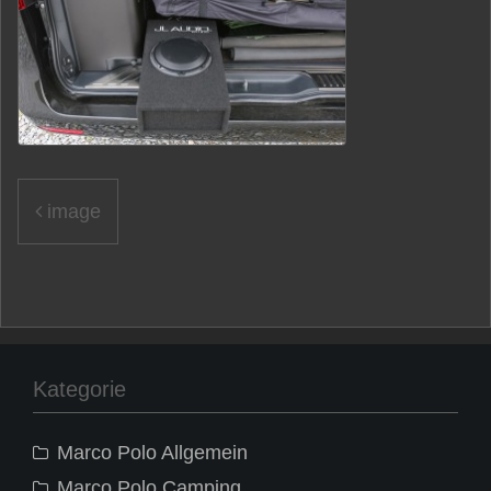
Beitragsnavigation
image
Kategorie
Marco Polo Allgemein
Marco Polo Camping